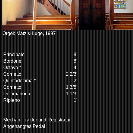
Orgel: Matz & Luge, 1997
Principale
8'
Bordone
8'
Octava *
4'
Cornetto
2 2/3'
Quintadecima *
2'
Cornetto
1 3/5'
Decimanona
1 1/3'
Ripieno
1'
Mechan. Traktur und Registratur
Angehängtes Pedal